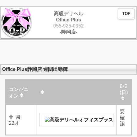
高級デリヘル
TOP
Office Plus
055-925-0352
-静岡店-
Office Plus静岡店 週間出勤簿
8/9
コンパニ
(日)
オン
要
泉
確
22才
認