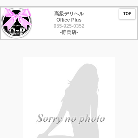
Copyright2015
高級デリヘル
TOP
Office Plus
Office Plus
All rights reserved
055-925-0352
-静岡店-